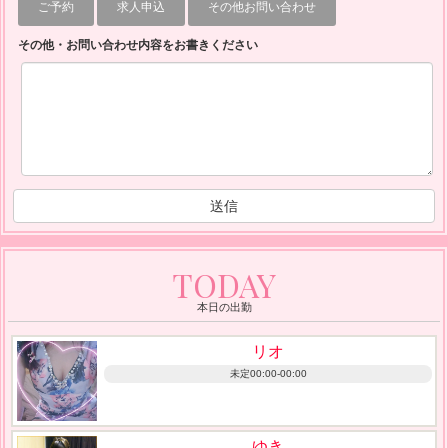
問
ご予約
求人申込
その他お問い合わせ
合
その他・お問い合わせ内容をお書きください
せ
は
こ
ち
ら
送信
TODAY
本日の出勤
リオ
未定00:00-00:00
ゆき